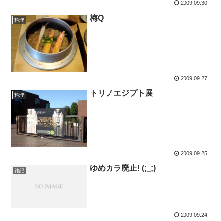
2009.09.30
梅Q
料理
2009.09.27
トリノエジプト展
料理
2009.09.25
ゆめカラ廃止! (;_;)
雑記
2009.09.24