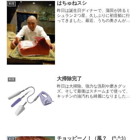
はちゅねスシ
料理
昨日は誕生日ディナーで、蒲田が誇るミ
シュラン２つ星、久しぶりに初音鮨に行
ってきました。最近、うちの奥さんが健
康のために散歩するようになったので、
付き合っているのですが、先日初音鮨の
前を通ったら、妙にメルヘンチック
（！？）になってました (^...
大掃除完了
料理
昨日は大掃除。強力な洗剤や磨きグッ
ズ、そして最後はスチームまで使って、
キッチンの油汚れも綺麗になりました
(^-^;)正直言って、テレビで宣伝している
ほどの効果はないというか、うちの汚れ
方がすごすぎるのか？ (^.^;)でも、この
ブラシだけ...
チョッピーノ！（風？ (^.^;)）
料理