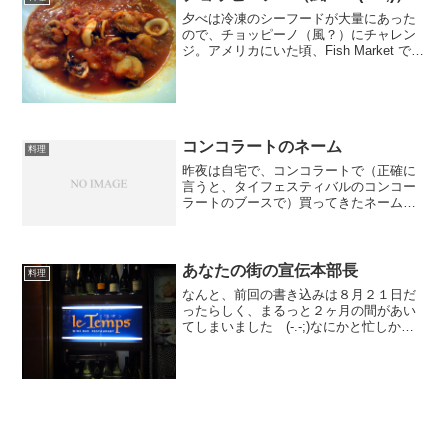
夕べは冷凍のシーフードが大量にあった
ので、チョッピーノ（風？）にチャレン
ジ。アメリカにいた頃、Fish Market でよ
く食べていた好物なんだけど、ずいぶん
イメージの違うのになっちゃったか
も？ (^.^;)
コンコラートのネーム
料理
昨夜は自宅で、コンコラートで（正確に
言うと、タイフェスティバルのコンコー
ラートのブースで）買ってきたネーム
（冷凍しておいた (^-^;)）を食べまし
た。今朝、お腹が痛いのは辛いものを食
べたせいか？ (-.-;)
あなたの街の宣伝本部長
料理
なんと、前回の書き込みは８月２１日だ
ったらしく、まるっと２ヶ月の間があい
てしまいました (-.-;)なにかと忙しかっ
たというのと、ちょっとした書き込みな
ら Facebook で済んでしまうのが敗因か
な？この２ヶ月の間というと、９月２１
日の結...