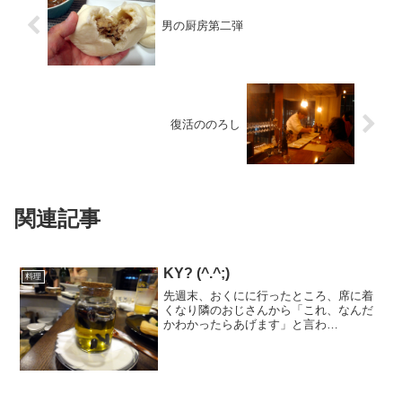
男の厨房第二弾
復活ののろし
関連記事
KY? (^.^;)
料理
先週末、おくにに行ったところ、席に着
くなり隣のおじさんから「これ、なんだ
かわかったらあげます」と言わ
れ・・・ (^.^;)普通はもっと茶色という
か、赤紫のものがポピュラーだと思うん
だけど、果実の特徴はパッションフルー
ツにしか見えないので、「...