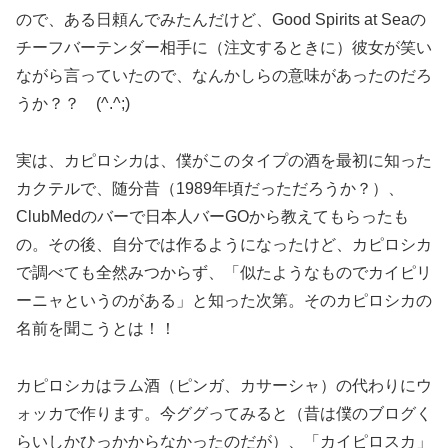
ので、ある日頼んでみたんだけど、Good Spirits at Seaの
チーフバーテンダー相手に（注文するときに）彼女が笑い
ながら言っていたので、なんかしらの意味があったのだろ
うか？？ (^.^;)
実は、カピロシカは、僕がこのタイプの酒を最初に知った
カクテルで、随分昔（1989年頃だっただろうか？）、
ClubMedのバーで日本人バーGOから教えてもらったも
の。その後、自分では作るようになったけど、カピロシカ
で調べても全然みつからず、「似たようなものでカイピリ
ーニャというのがある」と知った次第。そのカピロシカの
名前を聞こうとは！！
カピロシカはラム酒（ピンガ、カサーシャ）の代わりにウ
ォッカで作ります。今ググってみると（昔は僕のブログく
らいしかひっかからなかったのだが）、「カイピロスカ」