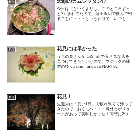
念願のカムジャタン!?
料理
今日は（というよりも、このところずっ
と?）疲れてたので、蒲田近辺で飲んで帰
ることに・・・というわけで、いつもの
通り(?!)かぶら屋で軽くつまもうと入った
ら、注文する前に「抹茶ハイ?」と聞かれ
てしまった!! 覚えられてしまったか!!
(^.^...
花見には早かった
料理
うちの奥さんが OZmall で良さ気な店を
見つけてきたというので、マジックの練
習の後 cuisine francaise NARITA
YUTAKA というレストランに行ってきま
した。場所は中目黒駅から歩いて5分程
度、目黒川沿いの行き止ま...
花見！
料理
先週末は「長い1日」で疲れ果てて帰って
きたので、おくにへ・・・意外とボリュ
ームがあって美味しかった！同時に2つ作
れない料理なので面倒・・・だそうなの
ですが、美味しいのね！ (^-^;)こんな感
じで美味しい物を食べて体力補給！そし
て、去年も行...