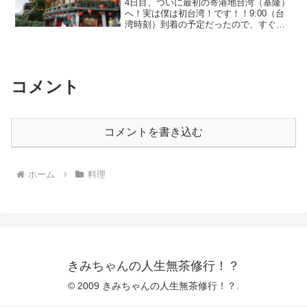
4日目、ついに最初の寄港地台湾（基隆）
へ！実は僕は初台湾！です！！9:00（台
湾時刻）到着の予定だったので、すぐに
飛び出して台北に行き、鼎泰豐で小籠包
を食べる！という計画！！だったのです
が、台風を迂回した影響で到着が1時間ほ
ど遅れるという・...
コメント
コメントを書き込む
ホーム
料理
きみちゃんの人生無茶修行！？
© 2009 きみちゃんの人生無茶修行！？.