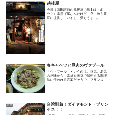
越後屋
料理
今日は蒲田駅前の越後屋 :)基本は（多
分？）串揚げ屋なんだけど、良い魚も豊
富に提供しているし、酒もうまい。
春キャベツと豚肉のヴァプール
料理
「ヴァプール」というのは、蒸気。湯気
の意味から、素材を蒸気で加熱する調理
法に使われる言葉だそうで、フランス語
で蒸気で蒸す（cuire à la vapeur）という
表記をするもの・・・だそうな・・・蒸
して作るのは面倒だけど、電子レンジで
簡単...
台湾到着！ダイヤモンド・プリン
料理
セス！！