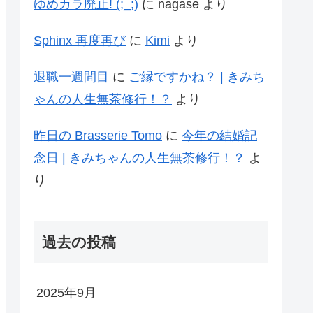
ゆめカラ廃止! (;_;)
に
nagase
より
Sphinx 再度再び
に
Kimi
より
退職一週間目
に
ご縁ですかね？ | きみち
ゃんの人生無茶修行！？
より
昨日の Brasserie Tomo
に
今年の結婚記
念日 | きみちゃんの人生無茶修行！？
よ
り
過去の投稿
2025年9月