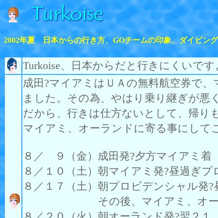
2002年夏 日本からの行き方、GOチームの印象、ダイビン
Turkoise、日本からだと行きにく
成田?マイアミはＵＡの無料航空券で、
ました。その為、やはり乗り継ぎが悪
だから、行きは仕方ないとして、帰り
マイアミ、オーランドに寄る事にして
８／ ９（金）成田発?夕方マイアミ着
８／１０（土）朝マイアミ発?昼過ぎプ
８／１７（土）朝プロビデンシャル発
その後、マイアミ、オーランド周
８／２０（火）朝オーランド発?翌２１